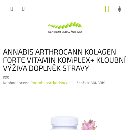
Přejít
NÁKUP
na
obsah
KOŠÍK
ANNABIS ARTHROCANN KOLAGEN
FORTE VITAMIN KOMPLEX+ KLOUBNÍ
VÝŽIVA DOPLNĚK STRAVY
890
Průměrné
Neohodnoceno
Podrobnosti hodnocení
Značka:
ANNABIS
hodnocení
produktu
je
0,0
z
5
hvězdiček.