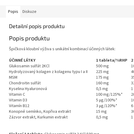
Popis
Diskuze
Detailní popis produktu
Popis produktu
Špičková kloubní výživa s unikátní kombinací účinných látek:
ÚČINNÉ LÁTKY
1 tableta/%RHP
2
Glukosamin sulfát 2KCl
500 mg
1
Hydrolyzovaný kolagen z kolagenu typu I a II
225 mg
4
MSM
175 mg
3
Chondroitin sulfát
160 mg
3
Kyselina Hyaluronová
0,5 mg
1
Vitamin C
100 mg/125%*
2
Vitamin D3
5 μg/100%*
1
Vitamín B12
3 μg/120%*
6
Konopné semínko, Kopřiva extrakt
15 mg
3
Zázvor extrakt, Kurkumin extrakt
0,5 mg
1