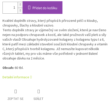
Přidat do košíku
Kvalitní doplněk stravy, který přispívá k přirozené péči o klouby,
chrupavky, šlachy a kloubní vazivo.
Tento doplněk stravy je výjimečný ve svém složení, které je navrženo
nejen na podporu chrupavek a kostí, ale také pružnosti vaší pleti a síly
vašich vlasů! Obsahuje hydrolyzované kolageny z kolagenu typu I a II,
které patří mezi základní stavební součásti kloubní chrupavky a vitamín
C, který přispívá k tvorbě kolagenu. Již nemusíte kupovat několik
různých tablet, my pro vás máme vše potřebné v jednom! Balení
obsahuje dávku na 2 měsíce.
Obsah:
60 tbl.
Detailní informace
ZEPTAT SE
SDÍLET