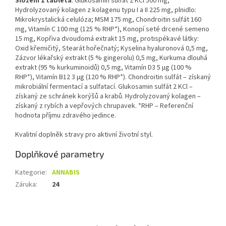
Složení 1 tableta
: Glukosamin sulfát 2 KCl 500 mg,
Hydrolyzovaný kolagen z kolagenu typu I a II 225 mg, plnidlo:
Mikrokrystalická celulóza; MSM 175 mg, Chondroitin sulfát 160
mg, Vitamín C 100 mg (125 % RHP*), Konopí seté drcené semeno
15 mg, Kopřiva dvoudomá extrakt 15 mg, protispékavé látky:
Oxid křemičitý, Stearát hořečnatý; Kyselina hyaluronová 0,5 mg,
Zázvor lékařský extrakt (5 % gingerolu) 0,5 mg, Kurkuma dlouhá
extrakt (95 % kurkuminoidů) 0,5 mg, Vitamín D3 5 µg (100 %
RHP*), Vitamín B12 3 µg (120 % RHP*). Chondroitin sulfát – získaný
mikrobiální fermentací a sulfatací. Glukosamin sulfát 2 KCl –
získaný ze schránek korýšů a krabů. Hydrolyzovaný kolagen –
získaný z rybích a vepřových chrupavek. *RHP – Referenční
hodnota příjmu zdravého jedince.
Kvalitní doplněk stravy pro aktivní životní styl.
Doplňkové parametry
Kategorie
:
ANNABIS
Záruka
:
24
Z
á