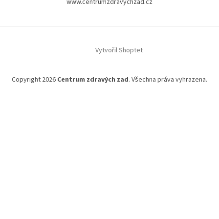
www.centrumzdravychzad.cz
p
a
t
í
Vytvořil Shoptet
Copyright 2026
Centrum zdravých zad
. Všechna práva vyhrazena.