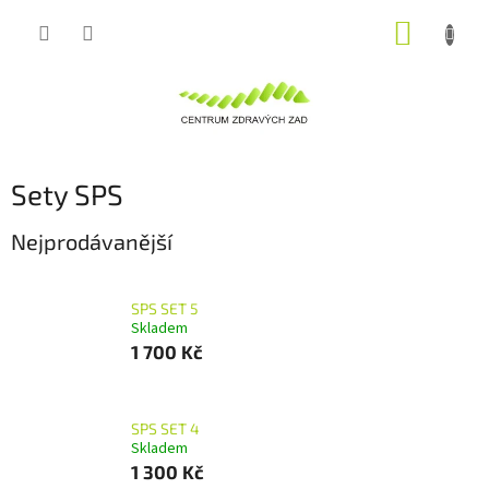
Přejít
NÁKUP
na
obsah
KOŠÍK
Sety SPS
Nejprodávanější
SPS SET 5
Skladem
1 700 Kč
SPS SET 4
Skladem
1 300 Kč