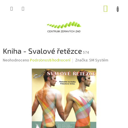
Přejít
NÁKUP
na
obsah
KOŠÍK
Kniha - Svalové řetězce
574
Průměrné
Neohodnoceno
Podrobnosti hodnocení
Značka:
SM Systém
hodnocení
produktu
je
0,0
z
5
hvězdiček.