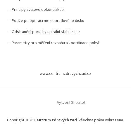
– Principy svalové dekontrakce
– Potíže po operaci meziobratlového disku
– Odstranění poruchy spirální stabilizace
– Parametry pro měření rozsahu a koordinace pohybu
Z
á
www.centrumzdravychzad.cz
p
a
t
í
Vytvořil Shoptet
Copyright 2026
Centrum zdravých zad
. Všechna práva vyhrazena.