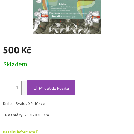
500 Kč
Měrná
Skladem
cena:
Přidat do košíku
Kniha - Svalové řetězce
Rozměry
25 × 20 × 3 cm
Detailní informace