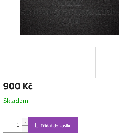
900 Kč
Měrná
Skladem
cena:
Přidat do košíku