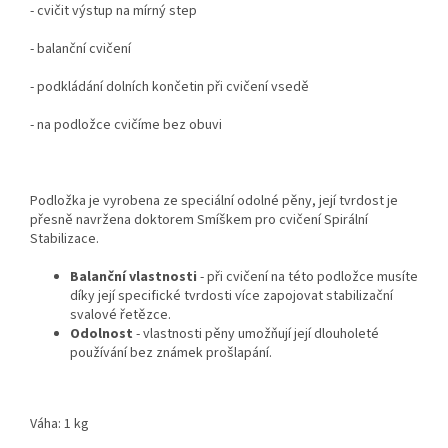
- cvičit výstup na mírný step
- balanční cvičení
- podkládání dolních končetin při cvičení vsedě
- na podložce cvičíme bez obuvi
Podložka je vyrobena ze speciální odolné pěny, její tvrdost je
přesně navržena doktorem Smíškem
pro cvičení Spirální
Stabilizace.
Balanční vlastnosti
- při cvičení na této podložce musíte
díky její specifické tvrdosti více zapojovat stabilizační
svalové řetězce.
Odolnost
- vlastnosti pěny umožňují její dlouholeté
používání bez známek prošlapání.
Váha: 1 kg