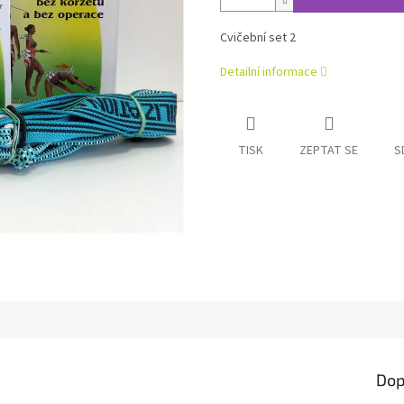
Cvičební set 2
Detailní informace
TISK
ZEPTAT SE
S
Dop