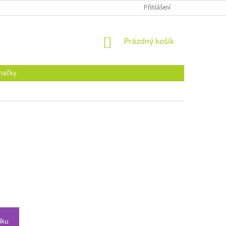
Přihlášení
NÁKUPNÍ
Prázdný košík
KOŠÍK
načky
íku