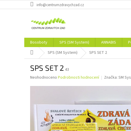
Přejít
info@centrumzdravychzad.cz
na
obsah
Bosoboty
SPS (SM System)
ANNABIS
P
Domů
SPS (SM System)
SPS SET 2
SPS SET 2
43
Průměrné
Neohodnoceno
Podrobnosti hodnocení
Značka:
SM Sy
hodnocení
produktu
je
0,0
z
5
hvězdiček.