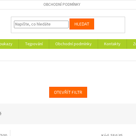
OBCHODNÍ PODMÍNKY
HLEDAT
oukazy
Tejpování
Obchodní podmínky
Kontakty
Z
OTEVŘÍT FILTR
ě
/500
Kód:
584/45