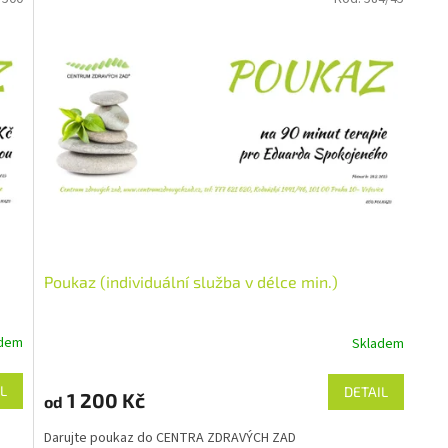
Poukaz (individuální služba v délce min.)
adem
Skladem
L
DETAIL
1 200 Kč
od
Darujte poukaz do CENTRA ZDRAVÝCH ZAD