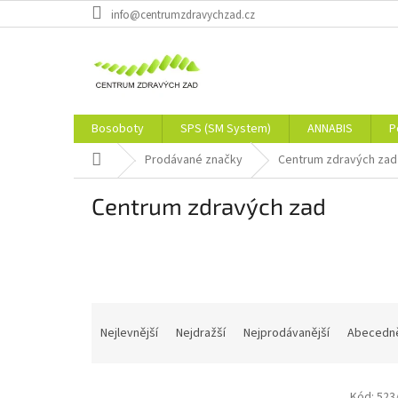
Přejít
info@centrumzdravychzad.cz
na
obsah
Bosoboty
SPS (SM System)
ANNABIS
P
Domů
Prodávané značky
Centrum zdravých zad
Centrum zdravých zad
Ř
a
Nejlevnější
Nejdražší
Nejprodávanější
Abecedn
z
e
V
n
Kód:
523